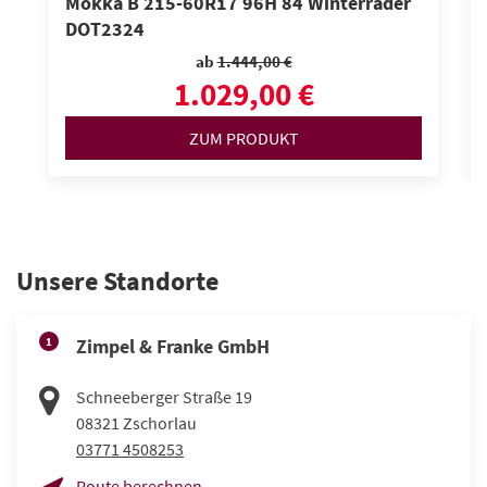
Mokka B 215-60R17 96H 84 Winterräder
DOT2324
ab
1.444,00 €
1.029,00 €
ZUM PRODUKT
Unsere Standorte
1
Zimpel & Franke GmbH
Schneeberger Straße 19
08321
Zschorlau
03771 4508253
Route berechnen