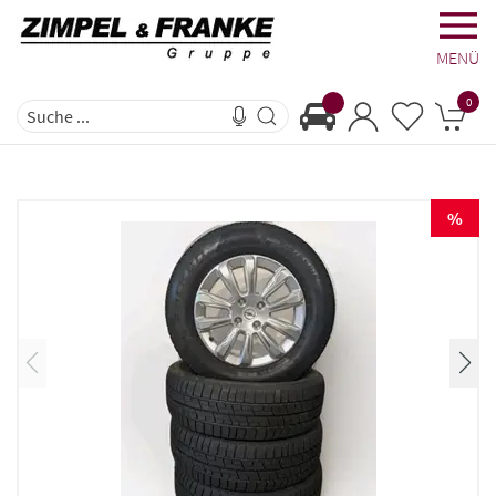
MENÜ
0
%