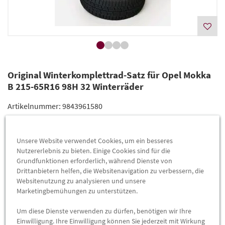
Original Winterkomplettrad-Satz für Opel Mokka
B 215-65R16 98H 32 Winterräder
Artikelnummer:
9843961580
Versand heute
bei Bestellung innerhalb
7
Std.
29
Min.
Unsere Website verwendet Cookies, um ein besseres
Nutzererlebnis zu bieten. Einige Cookies sind für die
statt
1.112,00 €
Lieferung
Grundfunktionen erforderlich, während Dienste von
899,00 €
%
(Grundpreis pro
Stück
=
Drittanbietern helfen, die Websitenavigation zu verbessern, die
1.112,00 €
)
Websitenutzung zu analysieren und unsere
Preis inkl.
19%
MwSt.
Marketingbemühungen zu unterstützen.
Versandkostenfrei
Um diese Dienste verwenden zu dürfen, benötigen wir Ihre
-
+
Einwilligung. Ihre Einwilligung können Sie jederzeit mit Wirkung