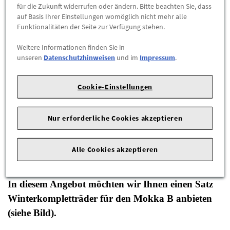
für die Zukunft widerrufen oder ändern. Bitte beachten Sie, dass
Max. Bestellmenge:
2
auf Basis Ihrer Einstellungen womöglich nicht mehr alle
Funktionalitäten der Seite zur Verfügung stehen.
ZUM WARENKORB HINZUFÜGEN
Weitere Informationen finden Sie in
unseren
Datenschutzhinweisen
und im
Impressum
.
D
B
70 db (B)
EU-REIFENLABEL
Cookie-Einstellungen
DATENBLATT
Nur erforderliche Cookies akzeptieren
Herstellerangaben:
Opel Automobile GmbH |
Bahnhofsplatz
|
65423 Rüsselsheim am Main |
Tel: 06142-8729750 |
E-Mail:
Alle Cookies akzeptieren
kontakt-opel@opel.com
|
Webseite:
https://www.opel.de/
In diesem Angebot möchten wir Ihnen einen
Satz
Winterkompletträder für den Mokka B
anbieten
(siehe Bild).