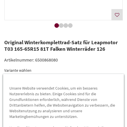
Original Winterkomplettrad-Satz für Leapmotor
T03 165-65R15 81T Falken Winterräder 126
Artikelnummer:
6500868080
Variante wählen
Unsere Website verwendet Cookies, um ein besseres
Versand heute
bei Bestellung innerhalb
0
Std.
36
Min.
Nutzererlebnis zu bieten. Einige Cookies sind für die
Grundfunktionen erforderlich, während Dienste von
Drittanbietern helfen, die Websitenavigation zu verbessern, die
statt
1.142,40 €
Lieferung
Websitenutzung zu analysieren und unsere
1.099,00 €
%
Marketingbemühungen zu unterstützen.
(Grundpreis pro
Satz
=
1.142,40
€
)
Preis inkl.
19%
MwSt.