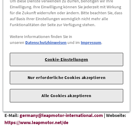
Um diese Dienste verwenden zu dürfen, benötigen wir Ihre
Versandkostenfrei
Einwilligung. Ihre Einwilligung können Sie jederzeit mit Wirkung
für die Zukunft widerrufen oder ändern. Bitte beachten Sie, dass
auf Basis Ihrer Einstellungen womöglich nicht mehr alle
-
+
Funktionalitäten der Seite zur Verfügung stehen.
Max. Bestellmenge:
2
Weitere Informationen finden Sie in
ZUM WARENKORB HINZUFÜGEN
unseren
Datenschutzhinweisen
und im
Impressum
.
Cookie-Einstellungen
D
B
69 db (B)
EU-REIFENLABEL
Nur erforderliche Cookies akzeptieren
DATENBLATT
Alle Cookies akzeptieren
Herstellerangaben:
Leapmotor International B.V. |
Taurusavenue 1 |
2132LS Hoofddorp |
Tel: 00 800 5327 0000 |
E-Mail:
germany@leapmotor-international.com
|
Webseite:
https://www.leapmotor.net/de