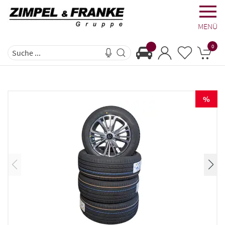
MENÜ
0
%