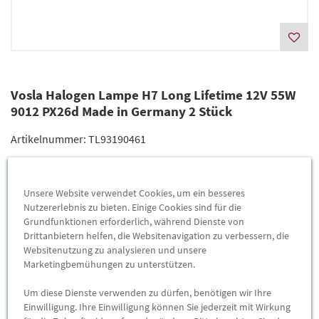
Vosla Halogen Lampe H7 Long Lifetime 12V 55W
9012 PX26d Made in Germany 2 Stück
Artikelnummer:
TL93190461
Lieferzeit
2-4 Werktage
Unsere Website verwendet Cookies, um ein besseres
Lieferung
16,90 €
Nutzererlebnis zu bieten. Einige Cookies sind für die
(Grundpreis pro
Stück
=
8,45 €
)
Grundfunktionen erforderlich, während Dienste von
Preis inkl.
19%
MwSt.
Drittanbietern helfen, die Websitenavigation zu verbessern, die
Versandkostenfrei
Websitenutzung zu analysieren und unsere
Marketingbemühungen zu unterstützen.
-
+
Um diese Dienste verwenden zu dürfen, benötigen wir Ihre
Max. Bestellmenge:
10
Einwilligung. Ihre Einwilligung können Sie jederzeit mit Wirkung