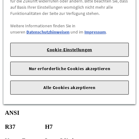
für die Zukunft widerrufen oder ändern. Bitte beachten Sie, dass
ZUM WARENKORB HINZUFÜGEN
auf Basis Ihrer Einstellungen womöglich nicht mehr alle
Funktionalitäten der Seite zur Verfügung stehen.
Herstellerangaben:
vosla GmbH |
L.-F.-Schönherr-Straße 15
Weitere Informationen finden Sie in
|
08523 Plauen |
Tel: +49 (0) 37 41-396-0 |
E-Mail:
unseren
Datenschutzhinweisen
und im
Impressum
.
info@vosla.com
|
Webseite:
https://www.vosla.com/
Cookie-Einstellungen
In diesem Angebot möchten wir Ihnen einen
Szwei Halogen
anbieten.
H7 Long Lifetime Glühlampen von Vosla
Nur erforderliche Cookies akzeptieren
Marke / Hersteller: Vosla
Bauform
H7
Alle Cookies akzeptieren
Artikelnummer
28329 / TL93190461
ANSI
R37
H7