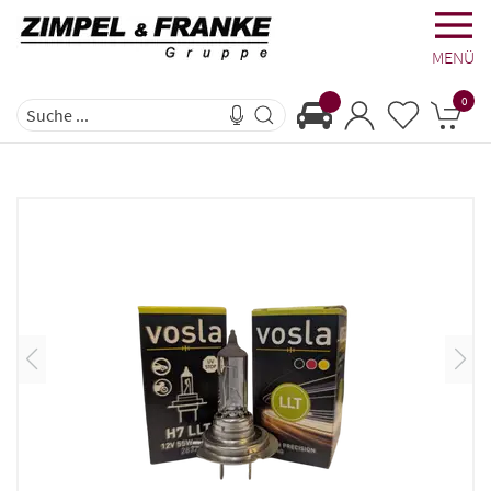
MENÜ
0