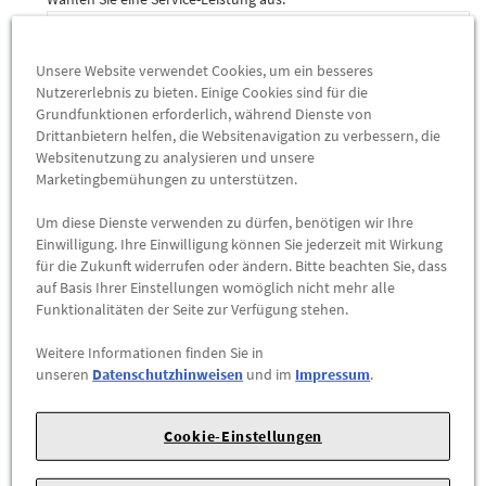
Unsere Website verwendet Cookies, um ein besseres
Sie haben die Service-Leistung
Bremsen
ausgewählt.
Nutzererlebnis zu bieten. Einige Cookies sind für die
Sie möchten Ihre Bremsen checken oder reparieren
Grundfunktionen erforderlich, während Dienste von
lassen oder haben ein weiteres Anliegen? Dann füllen Sie
Drittanbietern helfen, die Websitenavigation zu verbessern, die
Websitenutzung zu analysieren und unsere
bitte folgendes Formular aus:
Marketingbemühungen zu unterstützen.
Ihre Notiz
Um diese Dienste verwenden zu dürfen, benötigen wir Ihre
Einwilligung. Ihre Einwilligung können Sie jederzeit mit Wirkung
für die Zukunft widerrufen oder ändern. Bitte beachten Sie, dass
auf Basis Ihrer Einstellungen womöglich nicht mehr alle
Funktionalitäten der Seite zur Verfügung stehen.
Weitere Informationen finden Sie in
unseren
Datenschutzhinweisen
und im
Impressum
.
WEITER
Cookie-Einstellungen
Fahrzeug
2