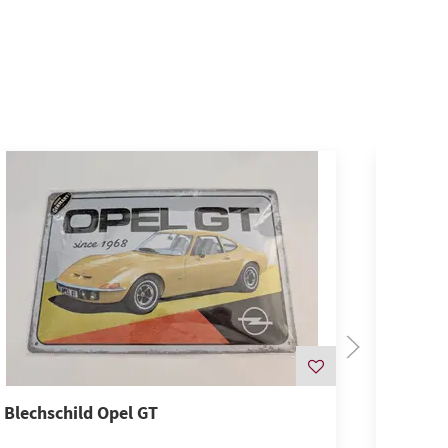
Blechschild Opel GT
Blechsc