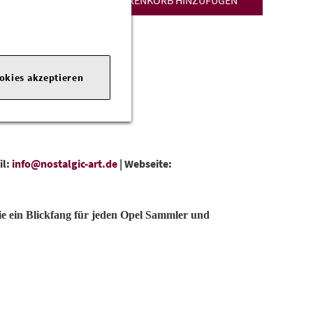
ZUM WARENKORB HINZUFÜGEN
ookies akzeptieren
il:
info@nostalgic-art.de
|
Webseite:
e ein Blickfang für jeden Opel Sammler und