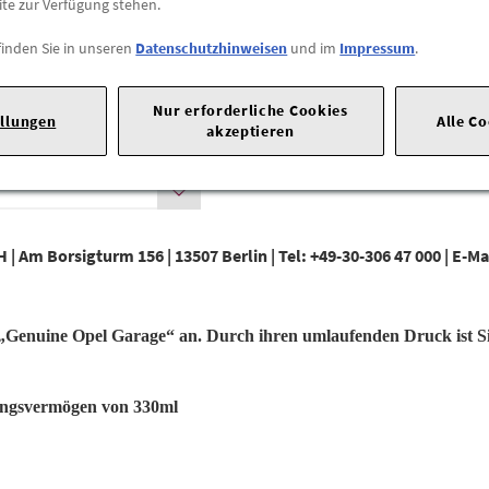
ite zur Verfügung stehen.
Max. Bestellmenge:
1
finden Sie in unseren
Datenschutzhinweisen
und im
Impressum
.
Nur erforderliche Cookies
ellungen
Alle C
akzeptieren
H |
Am Borsigturm 156 |
13507 Berlin |
Tel: +49-30-306 47 000 |
E-Ma
 „Genuine Opel Garage“ an. Durch ihren umlaufenden Druck ist Si
sungsvermögen von 330ml