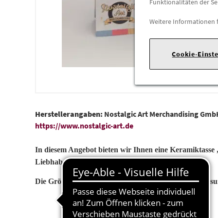
Funktionalitäten der Se
Weitere Informationen 
Cookie-Einst
Herstellerangaben:
Nostalgic Art Merchandising Gmb
https://www.nostalgic-art.de
In diesem Angebot bieten wir Ihnen eine Keramiktasse
Liebhaber.
Die Größe der Tasse beträgt 8,5x9cm und hat ein Fas