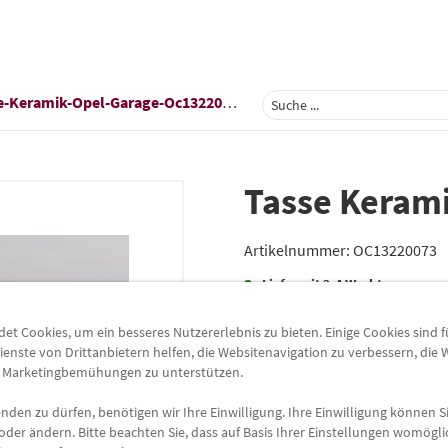
e-Keramik-Opel-Garage-Oc13220073
Tasse Keram
Artikelnummer:
OC13220073
Lieferzeit
2-4 Werktage
Lieferung
t Cookies, um ein besseres Nutzererlebnis zu bieten. Einige Cookies sind 
ienste von Drittanbietern helfen, die Websitenavigation zu verbessern, die
(Grundpreis pro
Stück
=
3
Preis inkl.
19%
MwSt.
e Marketingbemühungen zu unterstützen.
Versandkostenfrei
den zu dürfen, benötigen wir Ihre Einwilligung. Ihre Einwilligung können Si
oder ändern. Bitte beachten Sie, dass auf Basis Ihrer Einstellungen womögli
-
+