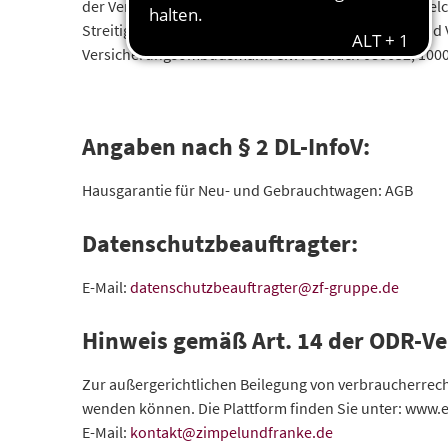
der Vermittlung vom Versicherungsunternehmen, welch
Streitigkeiten zwischen Versicherungsvermittlern u
Versicherungsombudsmann e.V. Postfach 080632, 10
Angaben nach § 2 DL-InfoV:
Hausgarantie für Neu- und Gebrauchtwagen: AGB
Datenschutzbeauftragter:
E-Mail:
datenschutzbeauftragter@zf-gruppe.de
Hinweis gemäß Art. 14 der ODR-V
Zur außergerichtlichen Beilegung von verbraucherrechtl
wenden können. Die Plattform finden Sie unter: www
E-Mail:
kontakt@zimpelundfranke.de