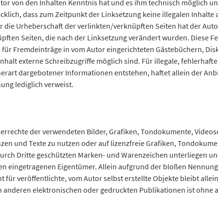
 Autor von den Inhalten Kenntnis hat und es ihm technisch möglich 
ücklich, dass zum Zeitpunkt der Linksetzung keine illegalen Inhalt
r die Urheberschaft der verlinkten/verknüpften Seiten hat der Autor 
üpften Seiten, die nach der Linksetzung verändert wurden. Diese Fes
 für Fremdeinträge in vom Autor eingerichteten Gästebüchern, Disk
alt externe Schreibzugriffe möglich sind. Für illegale, fehlerhaft
rart dargebotener Informationen entstehen, haftet allein der Anbi
hung lediglich verweist.
heberrechte der verwendeten Bilder, Grafiken, Tondokumente, Video
nzen und Texte zu nutzen oder auf lizenzfreie Grafiken, Tondokume
durch Dritte geschützten Marken- und Warenzeichen unterliegen u
en eingetragenen Eigentümer. Allein aufgrund der bloßen Nennung 
 für veröffentlichte, vom Autor selbst erstellte Objekte bleibt allei
n anderen elektronischen oder gedruckten Publikationen ist ohne 