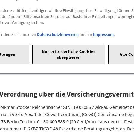
den zu dürfen, benötigen wir Ihre Einwilligung. Ihre Einwilligung können Si
oder ändern. Bitte beachten Sie, dass auf Basis Ihrer Einstellungen womögli
ite zur Verfügung stehen.
finden Sie in unseren
Datenschutzhinweisen
und im
Impressum
.
Nur erforderliche Cookies
ellungen
Alle C
akzeptieren
123/01019 USt.-IdNr.: DE 206164936 Versicherungsvermittlerregiste
durch die Industrie- und Handelskammer Zwickau, Äußere Schneeberg
Verordnung über die Versicherungsvermit
olkmar Stöcker Reichenbacher Str. 119 08056 Zwickau Gemeldet be
t nach § 34 d Abs. 1 der Gewerbeordnung (GewO) Gemeinsame Regist
78 Berlin Telefon: 0-180-600 585-0 (20 Cent/Anruf aus dem dt. Fes
isternummer: D-2XB7-TK6XE-48 Es wird eine Beratung angeboten. De