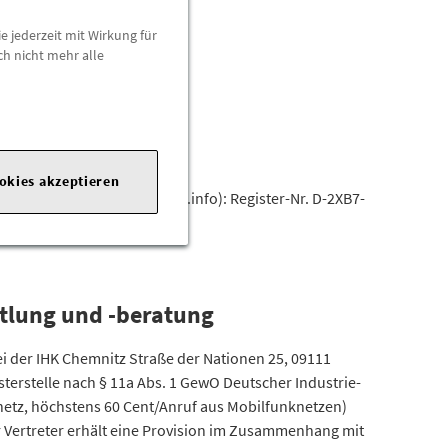
e jederzeit mit Wirkung für
ch nicht mehr alle
ookies akzeptieren
r (www.vermittlerregister.info): Register-Nr. D-2XB7-
er Str. 34, 08056 Zwickau
tlung und -beratung
i der IHK Chemnitz Straße der Nationen 25, 09111
erstelle nach § 11a Abs. 1 GewO Deutscher Industrie-
tnetz, höchstens 60 Cent/Anruf aus Mobilfunknetzen)
r Vertreter erhält eine Provision im Zusammenhang mit