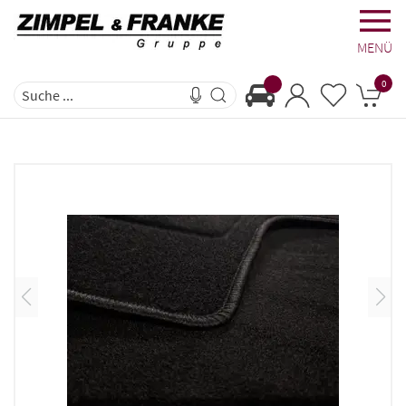
MENÜ
0