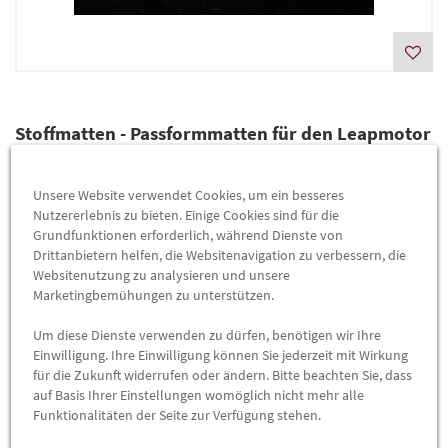
Stoffmatten - Passformmatten für den Leapmotor
B10
Artikelnummer:
T81P3163MARA
Unsere Website verwendet Cookies, um ein besseres
Nutzererlebnis zu bieten. Einige Cookies sind für die
Lieferzeit
2-4 Werktage
Grundfunktionen erforderlich, während Dienste von
Drittanbietern helfen, die Websitenavigation zu verbessern, die
Lieferung
43,90 €
Websitenutzung zu analysieren und unsere
Marketingbemühungen zu unterstützen.
(Grundpreis pro
Satz
=
43,90 €
)
Preis inkl.
19%
MwSt.
Um diese Dienste verwenden zu dürfen, benötigen wir Ihre
Versandkostenfrei
Einwilligung. Ihre Einwilligung können Sie jederzeit mit Wirkung
für die Zukunft widerrufen oder ändern. Bitte beachten Sie, dass
-
+
auf Basis Ihrer Einstellungen womöglich nicht mehr alle
Funktionalitäten der Seite zur Verfügung stehen.
Max. Bestellmenge:
4