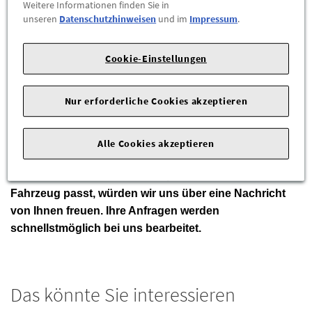
Weitere Informationen finden Sie in
ZUM WARENKORB HINZUFÜGEN
unseren
Datenschutzhinweisen
und im
Impressum
.
Herstellerangaben:
Leapmotor International B.V. |
Cookie-Einstellungen
Taurusavenue 1 |
2132LS Hoofddorp |
Tel: 00 800 5327 0000 |
E-Mail:
germany@leapmotor-international.com
|
Webseite:
https://www.leapmotor.net/de
Nur erforderliche Cookies akzeptieren
In diesem Angebot möchten wir Ihnen einen
Satz
Alle Cookies akzeptieren
Stofffußmatten für den Leapmotor B10
anbieten.
Sollten Sie sich unsicher sein, ob der Artikel zu Ihrem
Fahrzeug passt, würden wir uns über eine Nachricht
von Ihnen freuen. Ihre Anfragen werden
schnellstmöglich bei uns bearbeitet.
Das könnte Sie interessieren