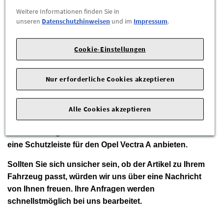
Weitere Informationen finden Sie in
ZUM WARENKORB HINZUFÜGEN
unseren
Datenschutzhinweisen
und im
Impressum
.
Herstellerangaben:
Opel Automobile GmbH |
Bahnhofsplatz
Cookie-Einstellungen
|
65423 Rüsselsheim am Main |
Tel: 06142-8729750 |
E-Mail:
kontakt-opel@opel.com
|
Webseite:
https://www.opel.de/
Nur erforderliche Cookies akzeptieren
Wir sind der Ersatzteilvertrieb der Zimpel und Franke
Gruppe und gehören zu den größten
Alle Cookies akzeptieren
Automobilhändlern in Sachsen.
In diesem Angebot möchten wir Ihnen
eine
Schutzleiste für den Opel Vectra A
anbieten.
Sollten Sie sich unsicher sein, ob der Artikel zu Ihrem
Fahrzeug passt, würden wir uns über eine Nachricht
von Ihnen freuen. Ihre Anfragen werden
schnellstmöglich bei uns bearbeitet.