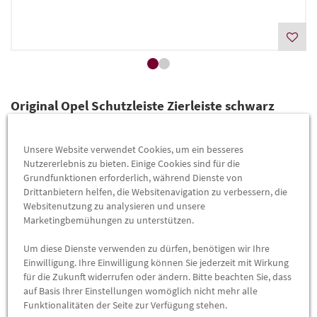
Original Opel Schutzleiste Zierleiste schwarz
Vectra A Hintertür links mit rotem Farbstreifen
Artikelnummer:
90510596
Unsere Website verwendet Cookies, um ein besseres
Nutzererlebnis zu bieten. Einige Cookies sind für die
Lieferzeit
2-4 Werktage
Grundfunktionen erforderlich, während Dienste von
Drittanbietern helfen, die Websitenavigation zu verbessern, die
Lieferung
69,90 €
Websitenutzung zu analysieren und unsere
Marketingbemühungen zu unterstützen.
(Grundpreis pro
Stück
=
69,90 €
)
Preis inkl.
19%
MwSt.
Um diese Dienste verwenden zu dürfen, benötigen wir Ihre
Versandkostenfrei
Einwilligung. Ihre Einwilligung können Sie jederzeit mit Wirkung
für die Zukunft widerrufen oder ändern. Bitte beachten Sie, dass
-
+
auf Basis Ihrer Einstellungen womöglich nicht mehr alle
Funktionalitäten der Seite zur Verfügung stehen.
Max. Bestellmenge:
1