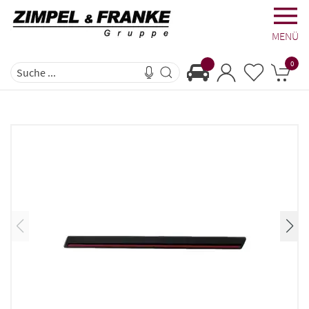
MENÜ
0